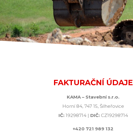
FAKTURAČNÍ ÚDAJE
KAMA – Stavební s.r.o.
Horní 84, 747 15, Šilheřovice
IČ:
19298714 |
DIČ:
CZ19298714
+420 721 989 132