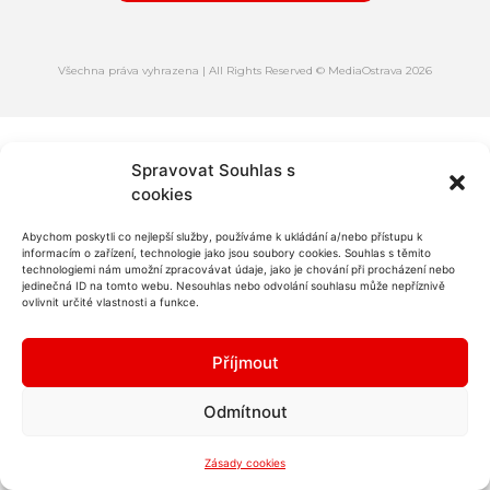
Všechna práva vyhrazena | All Rights Reserved © MediaOstrava 2026
Spravovat Souhlas s
cookies
Abychom poskytli co nejlepší služby, používáme k ukládání a/nebo přístupu k
informacím o zařízení, technologie jako jsou soubory cookies. Souhlas s těmito
technologiemi nám umožní zpracovávat údaje, jako je chování při procházení nebo
jedinečná ID na tomto webu. Nesouhlas nebo odvolání souhlasu může nepříznivě
ovlivnit určité vlastnosti a funkce.
Příjmout
Odmítnout
Zásady cookies